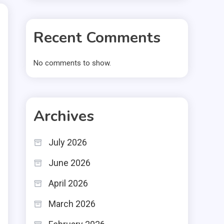
Recent Comments
No comments to show.
Archives
July 2026
June 2026
April 2026
March 2026