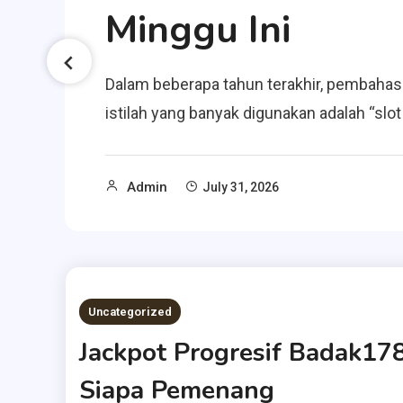
Minggu Ini
Dalam beberapa tahun terakhir, pembahasa
istilah yang banyak digunakan adalah “slo
Admin
July 31, 2026
Uncategorized
Jackpot Progresif Badak178
Siapa Pemenang