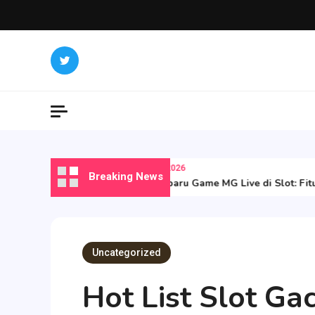
Skip
to
content
February 22, 2026
Breaking News
Update Terbaru Game MG Live di Slot: Fitur 
Uncategorized
Hot List Slot Ga