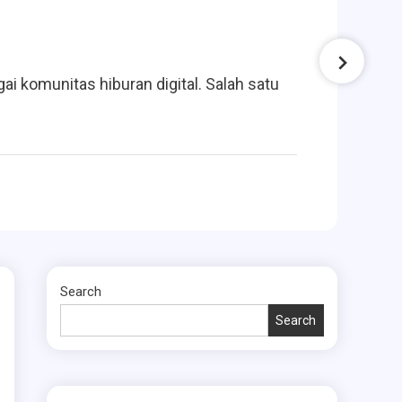
M
i komunitas hiburan digital. Salah satu
Per
sed
Search
Search