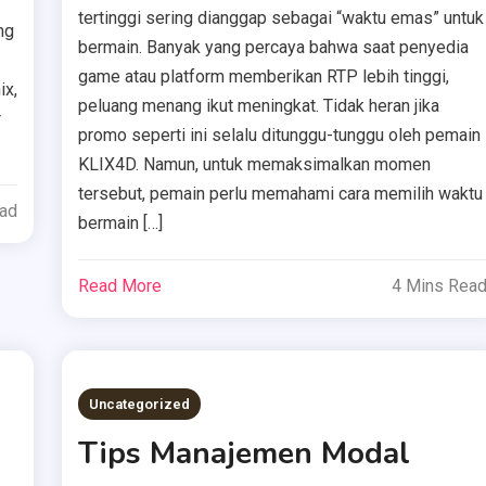
tertinggi sering dianggap sebagai “waktu emas” untuk
ng
bermain. Banyak yang percaya bahwa saat penyedia
game atau platform memberikan RTP lebih tinggi,
ix,
peluang menang ikut meningkat. Tidak heran jika
r
promo seperti ini selalu ditunggu-tunggu oleh pemain
KLIX4D. Namun, untuk memaksimalkan momen
tersebut, pemain perlu memahami cara memilih waktu
ead
bermain […]
Read More
4 Mins Rea
Uncategorized
Tips Manajemen Modal