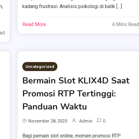
n,
kadang frustrasi. Analisis psikologi di balik […]
Read More
4 Mins Rea
ead
Uncategorized
Bermain Slot KLIX4D Saat
Promosi RTP Tertinggi:
Panduan Waktu
0
November 28, 2025
Admin
Bagi pemain slot online, momen promosi RTP