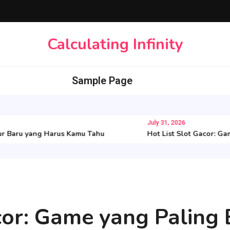
Calculating Infinity
Sample Page
July 31, 2026
Baru yang Harus Kamu Tahu
Hot List Slot Gacor: Game 
cor: Game yang Paling