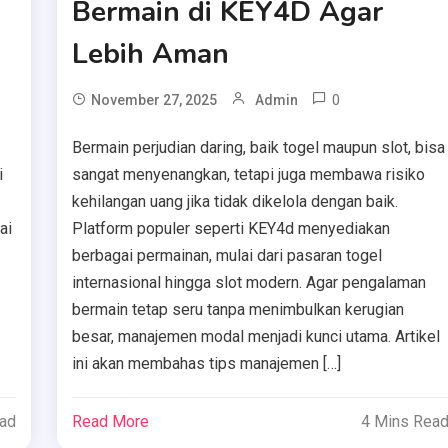
Bermain di KEY4D Agar
Lebih Aman
0
November 27, 2025
Admin
Bermain perjudian daring, baik togel maupun slot, bisa
i
sangat menyenangkan, tetapi juga membawa risiko
kehilangan uang jika tidak dikelola dengan baik.
ai
Platform populer seperti KEY4d menyediakan
berbagai permainan, mulai dari pasaran togel
internasional hingga slot modern. Agar pengalaman
bermain tetap seru tanpa menimbulkan kerugian
besar, manajemen modal menjadi kunci utama. Artikel
ini akan membahas tips manajemen […]
ead
Read More
4 Mins Rea