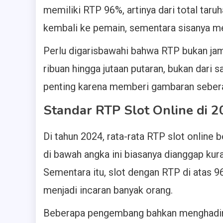
memiliki RTP 96%, artinya dari total taru
kembali ke pemain, sementara sisanya m
Perlu digarisbawahi bahwa RTP bukan jami
ribuan hingga jutaan putaran, bukan dari 
penting karena memberi gambaran sebera
Standar RTP Slot Online di 
Di tahun 2024, rata-rata RTP slot online
di bawah angka ini biasanya dianggap ku
Sementara itu, slot dengan RTP di atas 9
menjadi incaran banyak orang.
Beberapa pengembang bahkan menghadirka