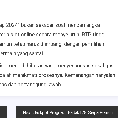
ap 2024” bukan sekadar soal mencari angka
erja slot online secara menyeluruh. RTP tinggi
amun tetap harus diimbangi dengan pemilihan
ermain yang santai.
 bisa menjadi hiburan yang menyenangkan sekaligus
 adalah menikmati prosesnya. Kemenangan hanyalah
das dan bertanggung jawab.
Next:
Jackpot Progresif Badak178: Siapa Pemenang Berikutnya?