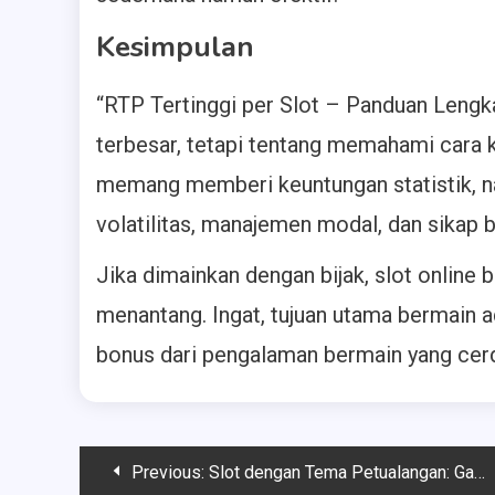
Kesimpulan
“RTP Tertinggi per Slot – Panduan Lengk
terbesar, tetapi tentang memahami cara k
memang memberi keuntungan statistik, n
volatilitas, manajemen modal, dan sikap b
Jika dimainkan dengan bijak, slot online
menantang. Ingat, tujuan utama bermain
bonus dari pengalaman bermain yang cer
Post
Previous:
Slot dengan Tema Petualangan: Gameplay di Game Online