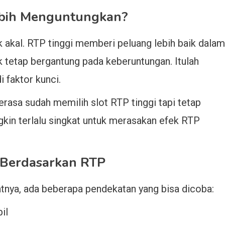
ebih Menguntungkan?
k akal. RTP tinggi memberi peluang lebih baik dalam
k tetap bergantung pada keberuntungan. Itulah
faktor kunci.
asa sudah memilih slot RTP tinggi tapi tetap
gkin terlalu singkat untuk merasakan efek RTP
e Berdasarkan RTP
tnya, ada beberapa pendekatan yang bisa dicoba:
il