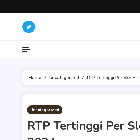
Skip
to
content
Home
Uncategorized
RTP Tertinggi Per Slot –
4 MINS READ
Uncategorized
RTP Tertinggi Per S