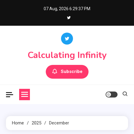
Skip
07 Aug, 2026
6:29:37 PM
to
content
Calculating Infinity
Subscribe
Home
2025
December