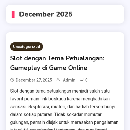
December 2025
Uncategorized
Slot dengan Tema Petualangan:
Gameplay di Game Online
0
December 27, 2025
Admin
Slot dengan tema petualangan menjadi salah satu
favorit pemain link boskuda karena menghadirkan
sensasi eksplorasi, misteri, dan hadiah tersembunyi
dalam setiap putaran. Tidak sekadar memutar
gulungan, pemain diajak untuk merasakan pengalaman