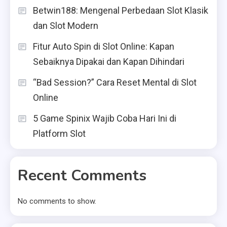
Betwin188: Mengenal Perbedaan Slot Klasik
dan Slot Modern
Fitur Auto Spin di Slot Online: Kapan
Sebaiknya Dipakai dan Kapan Dihindari
“Bad Session?” Cara Reset Mental di Slot
Online
5 Game Spinix Wajib Coba Hari Ini di
Platform Slot
Recent Comments
No comments to show.