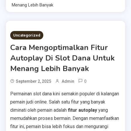
Menang Lebih Banyak
5 MINS READ
Uncategorized
Cara Mengoptimalkan Fitur
Autoplay Di Slot Dana Untuk
Menang Lebih Banyak
0
September 2, 2025
Admin
Permainan slot dana kini semakin populer di kalangan
pemain judi online. Salah satu fitur yang banyak
diminati oleh pemain adalah
fitur autoplay
yang
memudahkan proses bermain. Dengan memanfaatkan
fitur ini, pemain bisa lebih fokus dan mengurangi