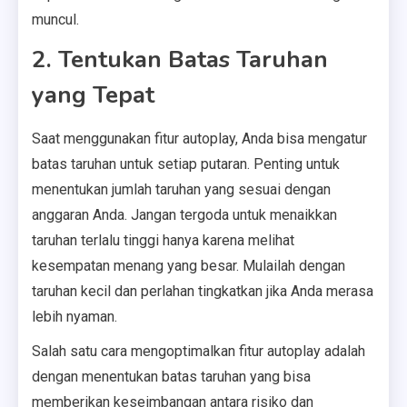
muncul.
2. Tentukan Batas Taruhan
yang Tepat
Saat menggunakan fitur autoplay, Anda bisa mengatur
batas taruhan untuk setiap putaran. Penting untuk
menentukan jumlah taruhan yang sesuai dengan
anggaran Anda. Jangan tergoda untuk menaikkan
taruhan terlalu tinggi hanya karena melihat
kesempatan menang yang besar. Mulailah dengan
taruhan kecil dan perlahan tingkatkan jika Anda merasa
lebih nyaman.
Salah satu cara mengoptimalkan fitur autoplay adalah
dengan menentukan batas taruhan yang bisa
memberikan keseimbangan antara risiko dan