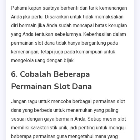
Pahami kapan saatnya berhenti dan tarik kemenangan
Anda jika perlu. Disarankan untuk tidak memaksakan
diri bermain jika Anda sudah mencapai batas kerugian
yang Anda tentukan sebelumnya. Keberhasilan dalam
permainan slot dana tidak hanya bergantung pada
kemenangan, tetapi juga pada kemampuan untuk
mengelola uang dengan bijak.
6. Cobalah Beberapa
Permainan Slot Dana
Jangan ragu untuk mencoba berbagai permainan slot
dana yang berbeda untuk menemukan yang paling
sesuai dengan gaya bermain Anda. Setiap mesin slot
memiliki karakteristik unik, jadi penting untuk menguji
beberapa permainan guna mengetahui mana yang