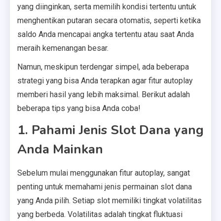
yang diinginkan, serta memilih kondisi tertentu untuk
menghentikan putaran secara otomatis, seperti ketika
saldo Anda mencapai angka tertentu atau saat Anda
meraih kemenangan besar.
Namun, meskipun terdengar simpel, ada beberapa
strategi yang bisa Anda terapkan agar fitur autoplay
memberi hasil yang lebih maksimal. Berikut adalah
beberapa tips yang bisa Anda coba!
1. Pahami Jenis Slot Dana yang
Anda Mainkan
Sebelum mulai menggunakan fitur autoplay, sangat
penting untuk memahami jenis permainan slot dana
yang Anda pilih. Setiap slot memiliki tingkat volatilitas
yang berbeda. Volatilitas adalah tingkat fluktuasi