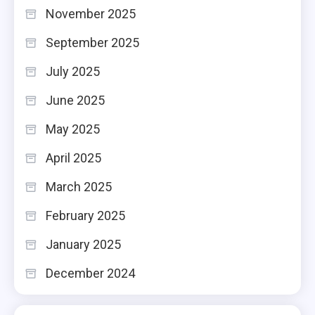
November 2025
September 2025
July 2025
June 2025
May 2025
April 2025
March 2025
February 2025
January 2025
December 2024