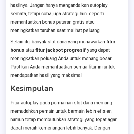
hasilnya. Jangan hanya mengandalkan autoplay
semata, tetapi coba juga strategi lain, seperti
memanfaatkan bonus putaran gratis atau
meningkatkan taruhan saat melihat peluang.
Selain itu, banyak slot dana yang menawarkan
fitur
bonus
atau
fitur jackpot progresif
yang dapat
meningkatkan peluang Anda untuk menang besar.
Pastikan Anda memanfaatkan semua fitur ini untuk
mendapatkan hasil yang maksimal.
Kesimpulan
Fitur autoplay pada permainan slot dana memang
memudahkan pemain untuk bermain lebih efisien,
namun tetap membutuhkan strategi yang tepat agar
dapat meraih kemenangan lebih banyak. Dengan