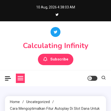
Skip
10 Aug, 2026
4:38:03 AM
to
content
Calculating Infinity
Subscribe
Home
Uncategorized
Cara Mengoptimalkan Fitur Autoplay Di Slot Dana Untuk