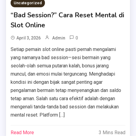
Uncategorized
“Bad Session?” Cara Reset Mental di
Slot Online
0
April 3, 2026
Admin
Setiap pemain slot online pasti pernah mengalami
yang namanya bad session—sesi bermain yang
seolah-olah semua putaran kalah, bonus jarang
muncul, dan emosi mulai terguncang. Menghadapi
kondisi ini dengan bijak sangat penting agar
pengalaman bermain tetap menyenangkan dan saldo
tetap aman. Salah satu cara efektif adalah dengan
mengenali tanda-tanda bad session dan melakukan
mental reset. Platform […]
Read More
3 Mins Read