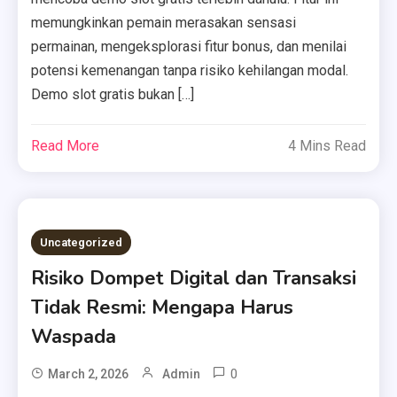
memungkinkan pemain merasakan sensasi
permainan, mengeksplorasi fitur bonus, dan menilai
potensi kemenangan tanpa risiko kehilangan modal.
Demo slot gratis bukan […]
Read More
4 Mins Read
Uncategorized
Risiko Dompet Digital dan Transaksi
Tidak Resmi: Mengapa Harus
Waspada
0
March 2, 2026
Admin