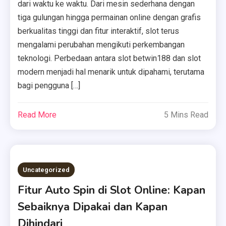
dari waktu ke waktu. Dari mesin sederhana dengan
tiga gulungan hingga permainan online dengan grafis
berkualitas tinggi dan fitur interaktif, slot terus
mengalami perubahan mengikuti perkembangan
teknologi. Perbedaan antara slot betwin188 dan slot
modern menjadi hal menarik untuk dipahami, terutama
bagi pengguna […]
Read More
5 Mins Read
Uncategorized
Fitur Auto Spin di Slot Online: Kapan
Sebaiknya Dipakai dan Kapan
Dihindari