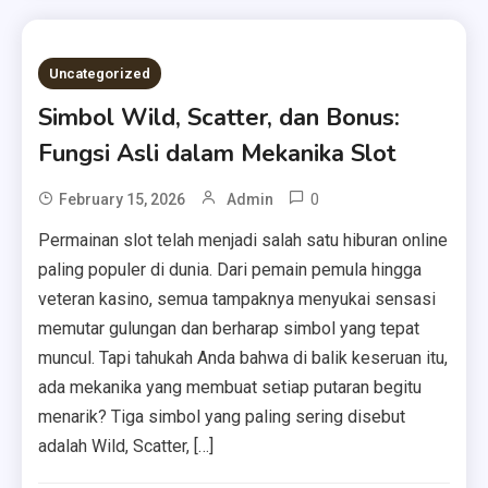
Uncategorized
Simbol Wild, Scatter, dan Bonus:
Fungsi Asli dalam Mekanika Slot
0
February 15, 2026
Admin
Permainan slot telah menjadi salah satu hiburan online
paling populer di dunia. Dari pemain pemula hingga
veteran kasino, semua tampaknya menyukai sensasi
memutar gulungan dan berharap simbol yang tepat
muncul. Tapi tahukah Anda bahwa di balik keseruan itu,
ada mekanika yang membuat setiap putaran begitu
menarik? Tiga simbol yang paling sering disebut
adalah Wild, Scatter, […]