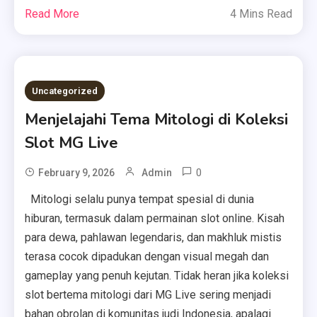
Read More
4 Mins Read
Uncategorized
Menjelajahi Tema Mitologi di Koleksi
Slot MG Live
0
February 9, 2026
Admin
Mitologi selalu punya tempat spesial di dunia
hiburan, termasuk dalam permainan slot online. Kisah
para dewa, pahlawan legendaris, dan makhluk mistis
terasa cocok dipadukan dengan visual megah dan
gameplay yang penuh kejutan. Tidak heran jika koleksi
slot bertema mitologi dari MG Live sering menjadi
bahan obrolan di komunitas judi Indonesia, apalagi