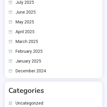
July 2025
June 2025
May 2025
April 2025
March 2025
February 2025
January 2025
December 2024
Categories
Uncategorized