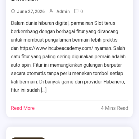
0
June 27, 2026
Admin
Dalam dunia hiburan digital, permainan Slot terus
berkembang dengan berbagai fitur yang dirancang
untuk membuat pengalaman bermain lebih praktis
dan https://www.incubeacademy.com/ nyaman. Salah
satu fitur yang paling sering digunakan pemain adalah
auto spin. Fitur ini memungkinkan gulungan berputar
secara otomatis tanpa perlu menekan tombol setiap
kali bermain. Di banyak game dari provider Habanero,
fitur ini sudah […]
Read More
4 Mins Read