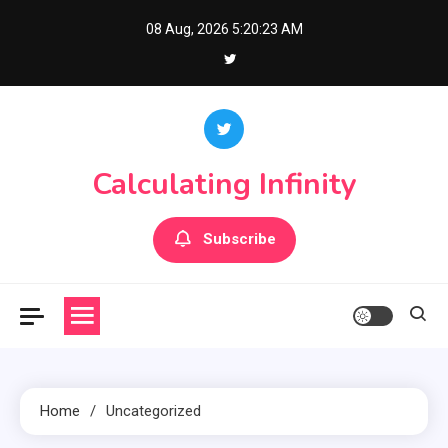
Skip
08 Aug, 2026
5:20:23 AM
to
content
Calculating Infinity
Subscribe
Home
Uncategorized