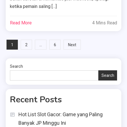
ketika pemain saling […]
Read More
4 Mins Read
Posts
1
…
2
6
Next
pagination
Search
Search
Recent Posts
Hot List Slot Gacor: Game yang Paling
Banyak JP Minggu Ini