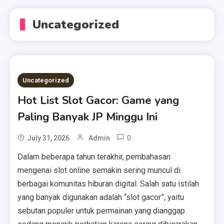
Uncategorized
Uncategorized
Hot List Slot Gacor: Game yang
Paling Banyak JP Minggu Ini
0
July 31, 2026
Admin
Dalam beberapa tahun terakhir, pembahasan
mengenai slot online semakin sering muncul di
berbagai komunitas hiburan digital. Salah satu istilah
yang banyak digunakan adalah “slot gacor”, yaitu
sebutan populer untuk permainan yang dianggap