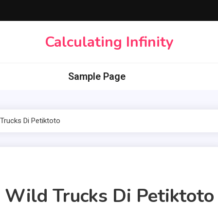
Calculating Infinity
Sample Page
Trucks Di Petiktoto
Wild Trucks Di Petiktoto