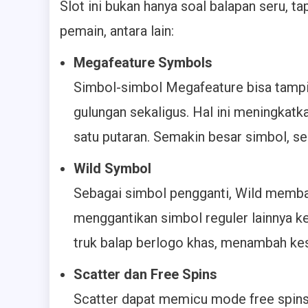
Slot ini bukan hanya soal balapan seru, t
pemain, antara lain:
Megafeature Symbols
Simbol-simbol Megafeature bisa tampi
gulungan sekaligus. Hal ini meningka
satu putaran. Semakin besar simbol, se
Wild Symbol
Sebagai simbol pengganti, Wild mem
menggantikan simbol reguler lainnya ke
truk balap berlogo khas, menambah ke
Scatter dan Free Spins
Scatter dapat memicu mode free spins 