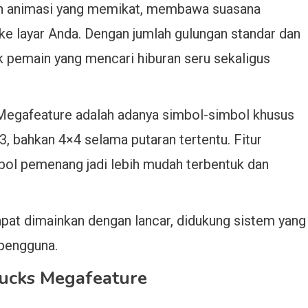
an animasi yang memikat, membawa suasana
ke layar Anda. Dengan jumlah gulungan standar dan
tuk pemain yang mencari hiburan seru sekaligus
 Megafeature adalah adanya simbol-simbol khusus
3, bahkan 4×4 selama putaran tertentu. Fitur
ol pemenang jadi lebih mudah terbentuk dan
apat dimainkan dengan lancar, didukung sistem yang
 pengguna.
rucks Megafeature