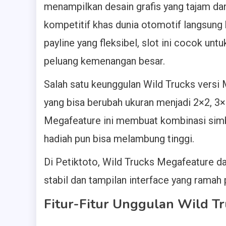
menampilkan desain grafis yang tajam d
kompetitif khas dunia otomotif langsung 
payline yang fleksibel, slot ini cocok un
peluang kemenangan besar.
Salah satu keunggulan Wild Trucks versi
yang bisa berubah ukuran menjadi 2×2, 3×
Megafeature ini membuat kombinasi simb
hadiah pun bisa melambung tinggi.
Di Petiktoto, Wild Trucks Megafeature d
stabil dan tampilan interface yang ramah
Fitur-Fitur Unggulan Wild T