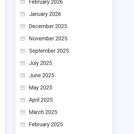
February 2026
January 2026
December 2025
November 2025
September 2025
July 2025
June 2025
May 2025
April 2025
March 2025
February 2025