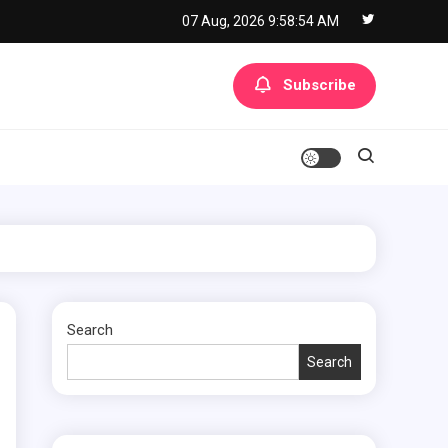
07 Aug, 2026
9:58:55 AM
Subscribe
Search
Search