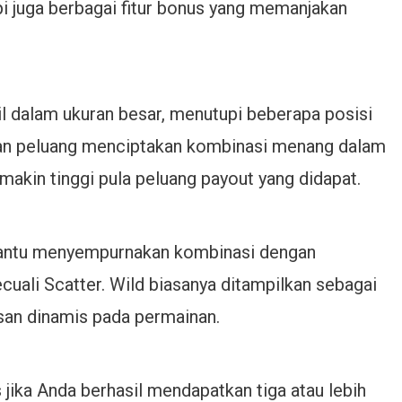
api juga berbagai fitur bonus yang memanjakan
l dalam ukuran besar, menutupi beberapa posisi
tkan peluang menciptakan kombinasi menang dalam
makin tinggi pula peluang payout yang didapat.
bantu menyempurnakan kombinasi dengan
cuali Scatter. Wild biasanya ditampilkan sebagai
san dinamis pada permainan.
jika Anda berhasil mendapatkan tiga atau lebih