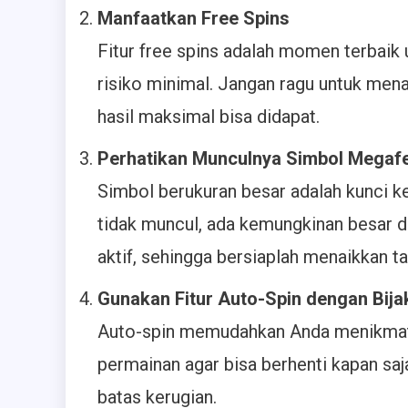
Manfaatkan Free Spins
Fitur free spins adalah momen terbai
risiko minimal. Jangan ragu untuk menai
hasil maksimal bisa didapat.
Perhatikan Munculnya Simbol Megaf
Simbol berukuran besar adalah kunci k
tidak muncul, ada kemungkinan besar da
aktif, sehingga bersiaplah menaikkan t
Gunakan Fitur Auto-Spin dengan Bija
Auto-spin memudahkan Anda menikmati p
permainan agar bisa berhenti kapan sa
batas kerugian.