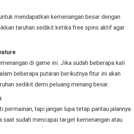
k untuk mendapatkan kemenangan besar dengan
kkan taruhan sedikit ketika free spins aktif agar
eature
emenangan di game ini. Jika sudah beberapa kali
lam beberapa putaran berikutnya fitur ini akan
aruhan sedikit demi peluang menang besar.
k
ermainan, tapi jangan lupa tetap pantau jalannya
ja saat sudah mencapai target kemenangan atau