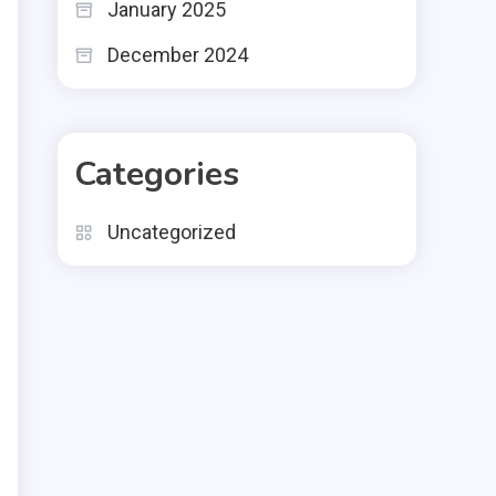
January 2025
December 2024
n
Categories
Uncategorized