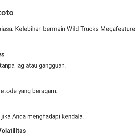
toto
biasa. Kelebihan bermain Wild Trucks Megafeature
es
tanpa lag atau gangguan.
metode yang beragam.
 jika Anda menghadapi kendala.
latilitas