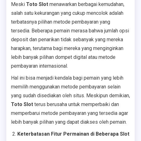
Meski
Toto Slot
menawarkan berbagai kemudahan,
salah satu kekurangan yang cukup mencolok adalah
terbatasnya pilihan metode pembayaran yang
tersedia. Beberapa pemain merasa bahwa jumlah opsi
deposit dan penarikan tidak sebanyak yang mereka
harapkan, terutama bagi mereka yang menginginkan
lebih banyak pilihan dompet digital atau metode
pembayaran internasional.
Hal ini bisa menjadi kendala bagi pemain yang lebih
memilih menggunakan metode pembayaran selain
yang sudah disediakan oleh situs. Meskipun demikian,
Toto Slot
terus berusaha untuk memperbaiki dan
memperbarui metode pembayaran yang tersedia agar
lebih banyak pilihan yang dapat diakses oleh pemain.
Keterbatasan Fitur Permainan di Beberapa Slot