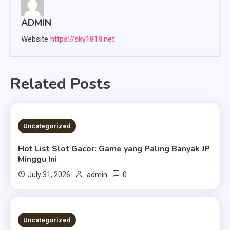
ADMIN
Website
https://sky1818.net
Related Posts
4 MINS READ
Uncategorized
Hot List Slot Gacor: Game yang Paling Banyak JP
Minggu Ini
0
July 31, 2026
admin
5 MINS READ
Uncategorized