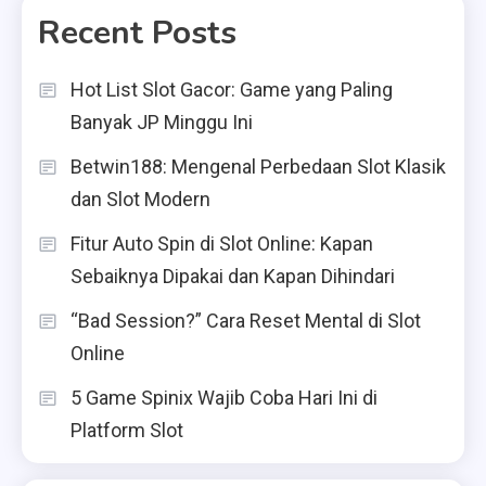
Recent Posts
Hot List Slot Gacor: Game yang Paling
Banyak JP Minggu Ini
Betwin188: Mengenal Perbedaan Slot Klasik
dan Slot Modern
Fitur Auto Spin di Slot Online: Kapan
Sebaiknya Dipakai dan Kapan Dihindari
“Bad Session?” Cara Reset Mental di Slot
Online
5 Game Spinix Wajib Coba Hari Ini di
Platform Slot