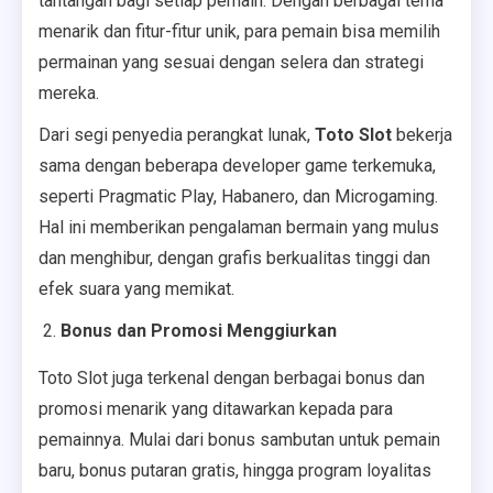
tantangan bagi setiap pemain. Dengan berbagai tema
menarik dan fitur-fitur unik, para pemain bisa memilih
permainan yang sesuai dengan selera dan strategi
mereka.
Dari segi penyedia perangkat lunak,
Toto Slot
bekerja
sama dengan beberapa developer game terkemuka,
seperti Pragmatic Play, Habanero, dan Microgaming.
Hal ini memberikan pengalaman bermain yang mulus
dan menghibur, dengan grafis berkualitas tinggi dan
efek suara yang memikat.
Bonus dan Promosi Menggiurkan
Toto Slot juga terkenal dengan berbagai bonus dan
promosi menarik yang ditawarkan kepada para
pemainnya. Mulai dari bonus sambutan untuk pemain
baru, bonus putaran gratis, hingga program loyalitas