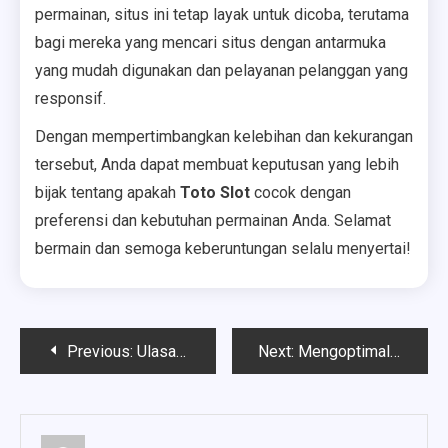
permainan, situs ini tetap layak untuk dicoba, terutama
bagi mereka yang mencari situs dengan antarmuka
yang mudah digunakan dan pelayanan pelanggan yang
responsif.
Dengan mempertimbangkan kelebihan dan kekurangan
tersebut, Anda dapat membuat keputusan yang lebih
bijak tentang apakah
Toto Slot
cocok dengan
preferensi dan kebutuhan permainan Anda. Selamat
bermain dan semoga keberuntungan selalu menyertai!
Post
Previous:
Ulasan Slot Online Oyen116: Menyelami Dunia Permainan Pragmatic Play
Next:
Mengoptimalkan Pengalaman Bermain Slot88 dengan Slot Habanero
navigation