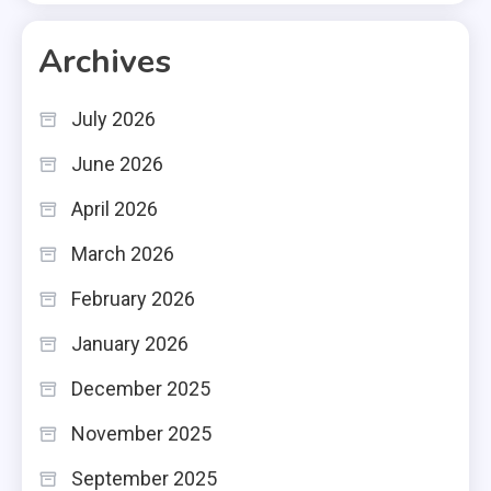
Archives
July 2026
June 2026
April 2026
March 2026
February 2026
January 2026
December 2025
November 2025
September 2025