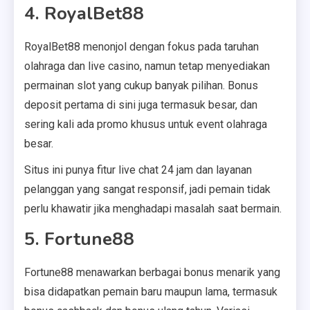
4.
RoyalBet88
RoyalBet88 menonjol dengan fokus pada taruhan
olahraga dan live casino, namun tetap menyediakan
permainan slot yang cukup banyak pilihan. Bonus
deposit pertama di sini juga termasuk besar, dan
sering kali ada promo khusus untuk event olahraga
besar.
Situs ini punya fitur live chat 24 jam dan layanan
pelanggan yang sangat responsif, jadi pemain tidak
perlu khawatir jika menghadapi masalah saat bermain.
5.
Fortune88
Fortune88 menawarkan berbagai bonus menarik yang
bisa didapatkan pemain baru maupun lama, termasuk