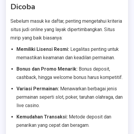
Dicoba
Sebelum masuk ke daftar, penting mengetahui kriteria
situs judi online yang layak dipertimbangkan. Situs
mirip yang baik biasanya:
Memiliki Lisensi Resmi:
Legalitas penting untuk
memastikan keamanan dan keadilan permainan.
Bonus dan Promo Menarik:
Bonus deposit,
cashback, hingga welcome bonus harus kompetitif.
Variasi Permainan:
Menawarkan berbagai jenis
permainan seperti slot, poker, taruhan olahraga, dan
live casino.
Kemudahan Transaksi:
Metode deposit dan
penarikan yang cepat dan beragam.