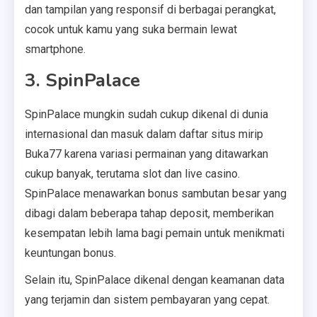
dan tampilan yang responsif di berbagai perangkat,
cocok untuk kamu yang suka bermain lewat
smartphone.
3.
SpinPalace
SpinPalace mungkin sudah cukup dikenal di dunia
internasional dan masuk dalam daftar situs mirip
Buka77 karena variasi permainan yang ditawarkan
cukup banyak, terutama slot dan live casino.
SpinPalace menawarkan bonus sambutan besar yang
dibagi dalam beberapa tahap deposit, memberikan
kesempatan lebih lama bagi pemain untuk menikmati
keuntungan bonus.
Selain itu, SpinPalace dikenal dengan keamanan data
yang terjamin dan sistem pembayaran yang cepat.