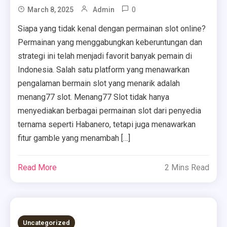
0
March 8, 2025
Admin
Siapa yang tidak kenal dengan permainan slot online?
Permainan yang menggabungkan keberuntungan dan
strategi ini telah menjadi favorit banyak pemain di
Indonesia. Salah satu platform yang menawarkan
pengalaman bermain slot yang menarik adalah
menang77 slot. Menang77 Slot tidak hanya
menyediakan berbagai permainan slot dari penyedia
ternama seperti Habanero, tetapi juga menawarkan
fitur gamble yang menambah […]
Read More
2 Mins Read
Uncategorized