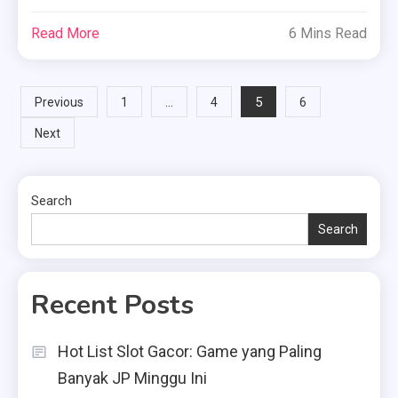
Read More
6 Mins Read
Posts
…
5
Previous
1
4
6
Next
pagination
Search
Search
Recent Posts
Hot List Slot Gacor: Game yang Paling
Banyak JP Minggu Ini