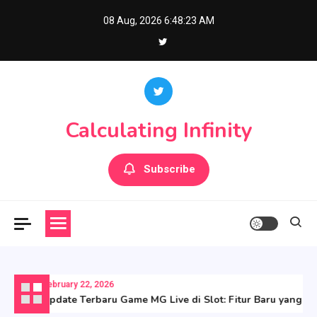
Skip
08 Aug, 2026
6:48:23 AM
to
content
Calculating Infinity
Subscribe
February 22, 2026
Update Terbaru Game MG Live di Slot: Fitur Baru yang Ha